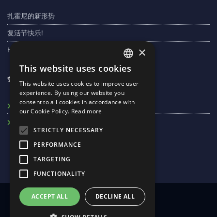
扎霍尼的新形势
复活节快乐!
×
Homolya Róbert：市场完全支持VO项目
This website uses cookies
ENGLISH
会员
This website uses cookies to improve user
RUSSIAN
experience. By using our website you
consent to all cookies in accordance with
HUNGARIAN
Máv-Rec Kft.
our Cookie Policy.
Read more
Záhony Port
STRICTLY NECESSARY
PERFORMANCE
TARGETING
FUNCTIONALITY
© Copyrights 2020 CELIZ
ACCEPT ALL
DECLINE ALL
版权所有