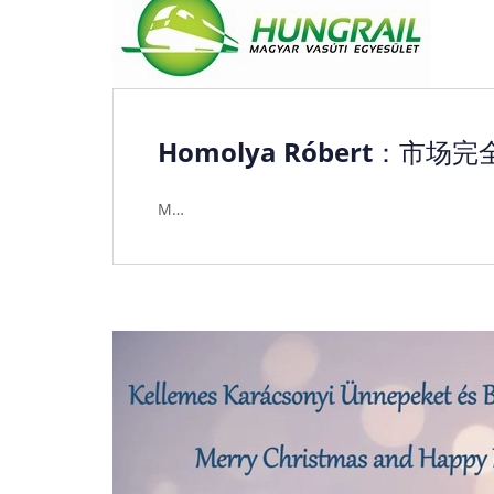
Homolya Róbert：市场
M…