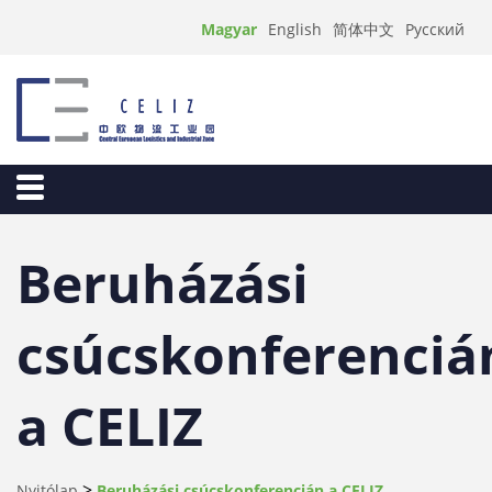
Magyar
English
简体中文
Русский
Beruházási
csúcskonferenciá
a CELIZ
>
Nyitólap
Beruházási csúcskonferencián a CELIZ