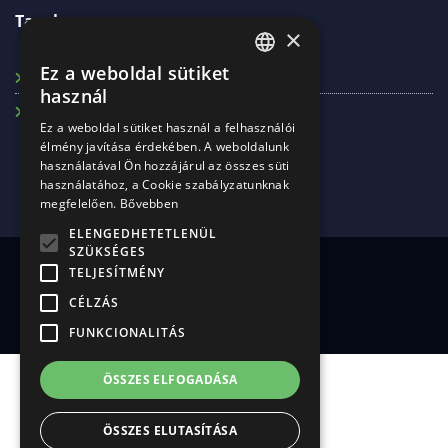
Tagok
×
Ez a weboldal sütiket
Máv-Rec Kft.
ENGLISH
használ
Záhony Port
RUSSIAN
Ez a weboldal sütiket használ a felhasználói
élmény javítása érdekében. A weboldalunk
HUNGARIAN
használatával Ön hozzájárul az összes süti
használatához, a Cookie szabályzatunknak
megfelelően.
Bővebben
ELENGEDHETETLENÜL
SZÜKSÉGES
© Copyrights 2020 CELIZ
TELJESÍTMÉNY
Minden jog fenntartva
CÉLZÁS
FUNKCIONALITÁS
Adatkezelési tájékoztató
ÖSSZES ELFOGADÁSA
ÖSSZES ELUTASÍTÁSA