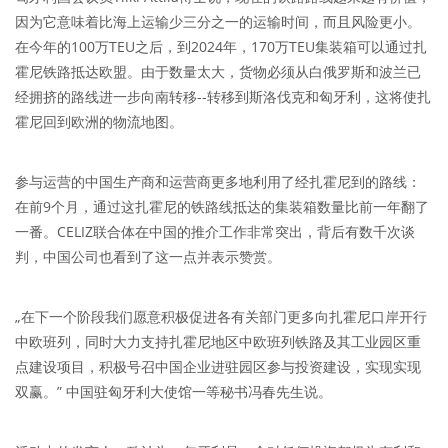
因为它意味着比海上运输少三分之一的运输时间，而且风险更小。
在今年的100万TEU之后，到2024年，170万TEU集装箱可以通过扎
霍尼铁路抵达欧盟。由于数量太大，货物必须从白俄罗斯和波兰已
经拥挤的路线进一步向南转移--转移到斯洛伐克和匈牙利，这将使扎
霍尼回到欧洲的物流地图。
参与运营的中国生产商和运营商更多地利用了经扎霍尼到的路线：
在前9个月，通过这扎霍尼的铁路线抵达的集装箱数量比前一年翻了
一番。CELIZ联合体在中国的推介工作非常突出，背后有数千次谈
判，中国公司也看到了这一点并表示赞赏。
„在下一个阶段我们愿意积极促进各有关部门更多向扎霍尼口岸开行
中欧班列，同时大力支持扎霍尼地区中欧班列铁路及其工业园区重
点建设项目，积极号召中国企业进驻园区参与投资建设，实现实现
双赢。” 中国驻匈牙利大使馆一等秘书冯春先生说。