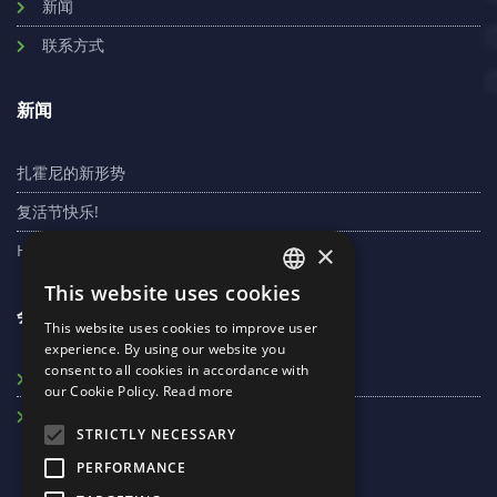
新闻
联系方式
新闻
扎霍尼的新形势
复活节快乐!
×
Homolya Róbert：市场完全支持VO项目
This website uses cookies
ENGLISH
会员
This website uses cookies to improve user
RUSSIAN
experience. By using our website you
consent to all cookies in accordance with
HUNGARIAN
Máv-Rec Kft.
our Cookie Policy.
Read more
Záhony Port
STRICTLY NECESSARY
PERFORMANCE