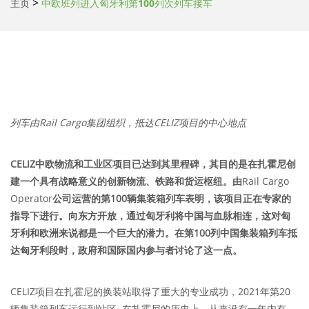
>
主页
中欧班列进入匈牙利第100列次列车接车
列车由
Rail Cargo
集团组织，抵达
CELIZ
项目的中心地点
CELIZ
中欧物流和工业区项目已达到其里程碑，其目的是在扎霍尼创
建一个具有战略意义的创新物流、铁路和货运枢纽。由
Rail Cargo
Operator
公司运营的第
100
辆集装箱列车表明，该项目正在专家的
指导下进行。向东方开放，通过匈牙利将中国与血脉相连，这对匈
牙利和欧洲来说都是一个巨大的潜力。在第
100
列中国集装箱列车抵
达匈牙利段时，政府和国际国内参与者讨论了这一点。
CELIZ项目在扎霍尼的换装站取得了重大的专业成功，2021年第20
辆集装箱列车运行到站区. 在扎霍尼的历史上，从来没有一年内有