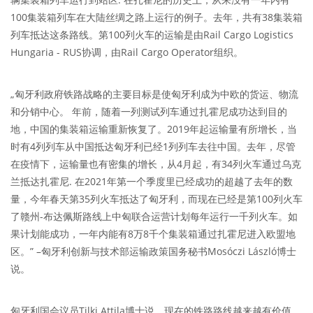
100集装箱列车在大陆丝绸之路上运行的例子。去年，共有38集装箱
列车抵达这条路线。第100列火车的运输是由Rail Cargo Logistics
Hungaria - RUS协调，由Rail Cargo Operator组织。
„匈牙利政府铁路战略的主要目标是使匈牙利成为中欧的货运、物流
和分销中心。 年前，随着一列测试列车通过扎霍尼成功达到目的
地，中国的集装箱运输重新恢复了。2019年起运输量有所增长，当
时有4列列车从中国抵达匈牙利已经1列列车去往中国。去年，尽管
在疫情下，运输量也有密集的增长，从4月起，有34列火车通过乌克
兰抵达扎霍尼. 在2021年第一个季度里已经成功的超越了去年的数
量，今年春天第35列火车抵达了匈牙利，而现在已经是第100列火车
了赣州-布达佩斯路线上中匈联合运营计划每年运行一千列火车。如
果计划能成功，一年内能有8万8千个集装箱通过扎霍尼进入欧盟地
区。” –匈牙利创新与技术部运输政策国务秘书Mosóczi László博士
说。
匈牙利国会议员Tilki Attila博士说，现在的铁路路线越来越有价值，